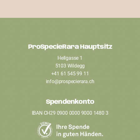
ProSpecieRara Hauptsitz
F
Hellgasse 1
o
5103 Wildegg
o
+41 61 545 99 11
t
info
@
prospecierara
.
ch
e
Spendenkonto
r
IBAN CH29 0900 0000 9000 1480 3