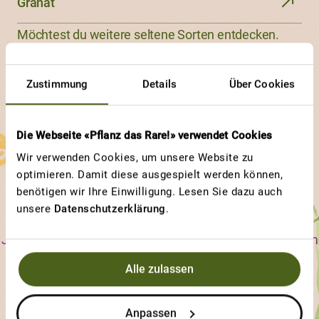
Granat
Möchtest du weitere seltene Sorten entdecken.
Hier gehts zum
Sortenfinder von ProSpecieRara.ch
Zustimmung
Details
Über Cookies
Die Webseite «Pflanz das Rare!» verwendet Cookies
Wir verwenden Cookies, um unsere Website zu
Weitere Beiträge
optimieren. Damit diese ausgespielt werden können,
entdecken
benötigen wir Ihre Einwilligung. Lesen Sie dazu auch
unsere
Datenschutzerklärung
.
Jede ProSpecieRara-Sorte ist einzigartig im Aussehen, im
Geschmack und in ihren Bedürfnissen. Erfahre, an
Alle zulassen
welchen Sorten und an welchen Eigenschaften andere
Gärtnerinnen und Gärtner besonders viel Freude haben.
Anpassen