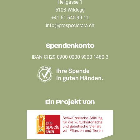
Hellgasse 1
o
5103 Wildegg
o
+41 61 545 99 11
t
info
@
prospecierara
.
ch
e
Spendenkonto
r
IBAN CH29 0900 0000 9000 1480 3
Ein Projekt von