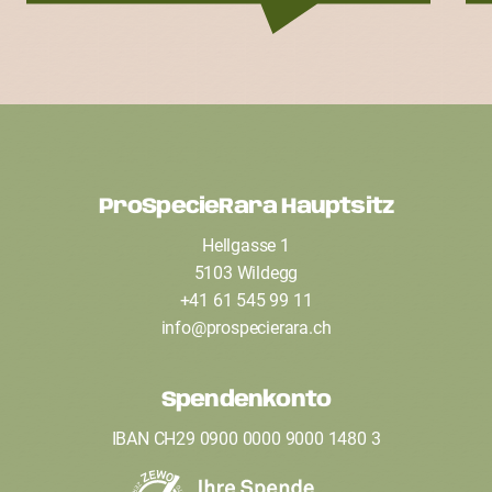
ProSpecieRara Hauptsitz
F
Hellgasse 1
o
5103 Wildegg
o
+41 61 545 99 11
t
info
@
prospecierara
.
ch
e
Spendenkonto
r
IBAN CH29 0900 0000 9000 1480 3