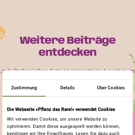
Weitere Beiträge
entdecken
Jede ProSpecieRara-Sorte ist einzigartig im Aussehen, im
Geschmack und in ihren Bedürfnissen. Erfahre, an
Zustimmung
Details
Über Cookies
welchen Sorten und an welchen Eigenschaften andere
Gärtnerinnen und Gärtner besonders viel Freude haben.
Die Webseite «Pflanz das Rare!» verwendet Cookies
Wir verwenden Cookies, um unsere Website zu
GEWINNERBEITRAG
optimieren. Damit diese ausgespielt werden können,
benötigen wir Ihre Einwilligung. Lesen Sie dazu auch
OCHSENHERZ