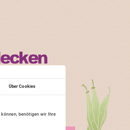
decken
n ihren Bedürfnissen.
Über Cookies
n und Gärtner besonders
können, benötigen wir Ihre