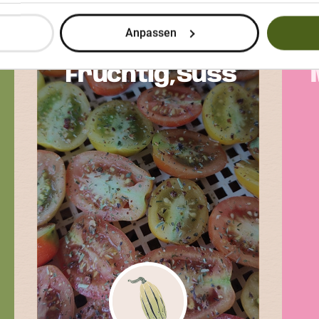
GEWINNERBEITRAG
Anpassen
BASELBIETER RÖTELI
M
Fruchtig,Süss