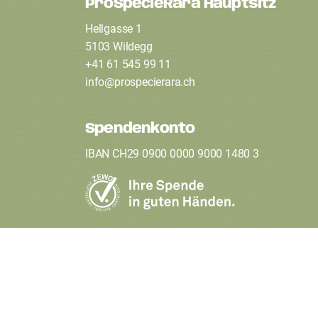
ProSpecieRara Hauptsitz
F
Hellgasse 1
o
5103 Wildegg
+41 61 545 99 11
info
@
prospecierara
.
ch
o
t
Spendenkonto
IBAN CH29 0900 0000 9000 1480 3
e
r
Datenschutzrichtlinien
Teilnahmebedingunge