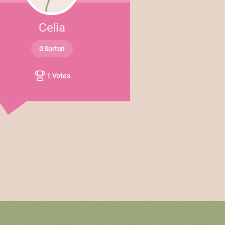
Celia
0 Sorten
1 Votes