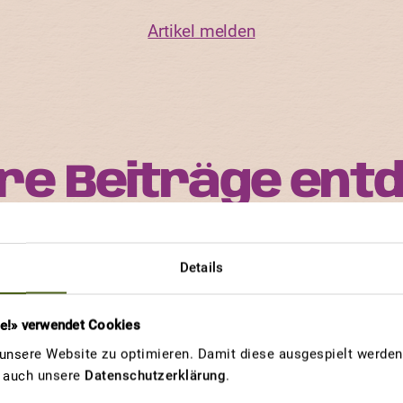
Artikel melden
re Beiträge ent
orte ist einzigartig im Aussehen, im Geschmack und i
Details
rten und an welchen Eigenschaften andere Gärtnerinne
viel Freude haben.
re!» verwendet Cookies
nsere Website zu optimieren. Damit diese ausgespielt werden 
u auch unsere
Datenschutzerklärung
.