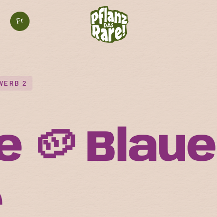
Fr
WERB 2
 🥔 Blaue
r