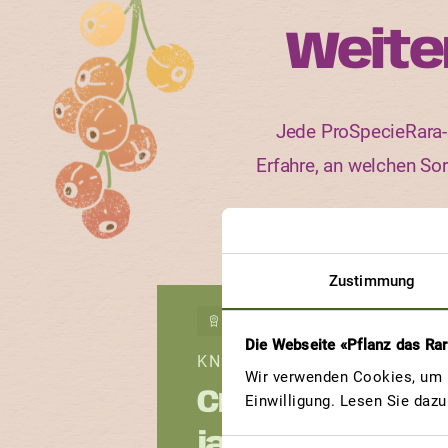
Weite
Jede ProSpecieRara-S
Erfahre, an welchen So
Zustimmung
GEWINNERBEITRAG
Die Webseite «Pflanz das Ra
KNOLLENZIEST
Wir verwenden Cookies, um u
Crosne du
Einwilligung. Lesen Sie daz
japon