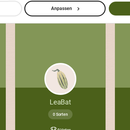
Anpassen
LeaBat
0 Sorten
0 Votes