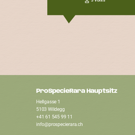
ProSpecieRara Hauptsitz
F
Hellgasse 1
o
5103 Wildegg
+41 61 545 99 11
info
@
prospecierara
.
ch
o