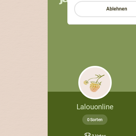
Ablehnen
Lalouonline
0 Sorten
3 Votes