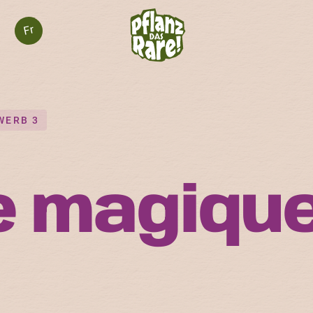
Fr
WERB 3
e magiqu