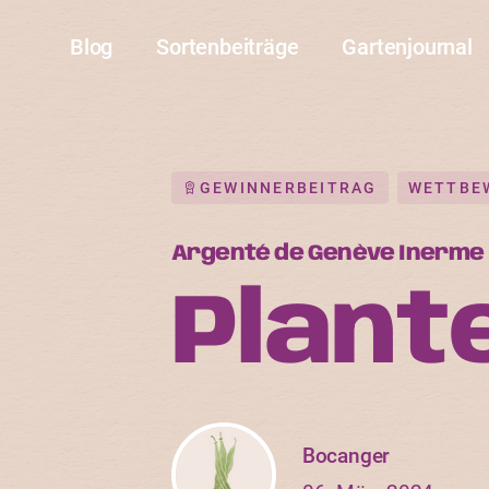
Blog
Sortenbeiträge
Gartenjournal
GEWINNERBEITRAG
WETTBE
Argenté de Genève Inerme
Plant
Bocanger