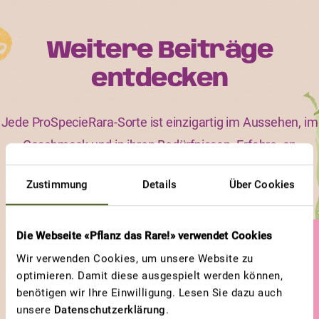
Weitere Beiträge
entdecken
Jede ProSpecieRara-Sorte ist einzigartig im Aussehen, im
Geschmack und in ihren Bedürfnissen. Erfahre, an
welchen Sorten und an welchen Eigenschaften andere
Zustimmung
Details
Über Cookies
Gärtnerinnen und Gärtner besonders viel Freude haben.
Die Webseite «Pflanz das Rare!» verwendet Cookies
GEWINNERBEITRAG
Wir verwenden Cookies, um unsere Website zu
ALBA
optimieren. Damit diese ausgespielt werden können,
benötigen wir Ihre Einwilligung. Lesen Sie dazu auch
Reine des jardins de
unsere
Datenschutzerklärung
.