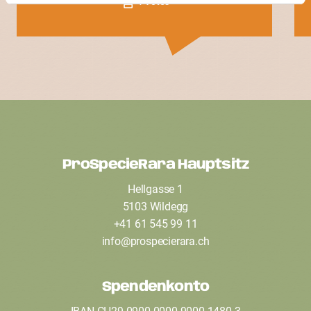
1 Votes
ProSpecieRara Hauptsitz
F
Hellgasse 1
o
5103 Wildegg
o
+41 61 545 99 11
t
info
@
prospecierara
.
ch
e
Spendenkonto
r