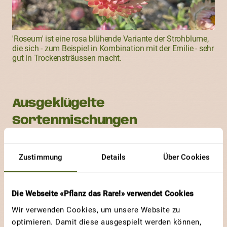
'Roseum' ist eine rosa blühende Variante der Strohblume,
die sich - zum Beispiel in Kombination mit der Emilie - sehr
gut in Trockensträussen macht.
Ausgeklügelte
Sortenmischungen
Bereits erhältlich ist eine Samenmischung, welche
Zustimmung
Details
Über Cookies
für Mensch und Insekten attraktiv ist. Auch in ihr ist
unsere Emilie ‘Scarlet Magic’ enthalten. Eine solche
Mischung zusammenzustellen, ist ziemlich
Die Webseite «Pflanz das Rare!» verwendet Cookies
Wir verwenden Cookies, um unsere Website zu
aufwändig. Zunächst muss erforscht werden,
optimieren. Damit diese ausgespielt werden können,
welche Sorten überhaupt attraktiv für Insekten