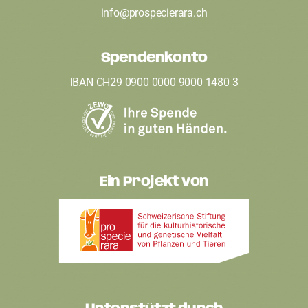
t
info
@
prospecierara
.
ch
e
Spendenkonto
r
IBAN CH29 0900 0000 9000 1480 3
Ein Projekt von