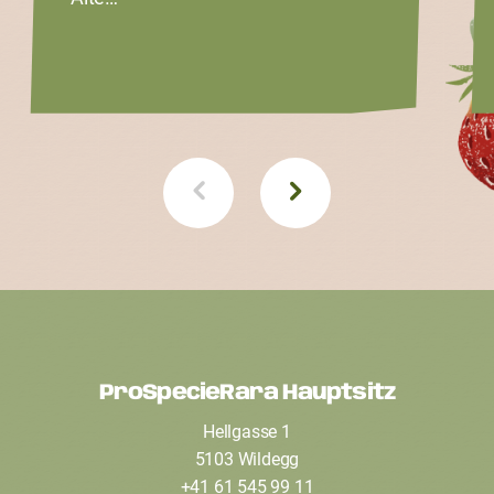
ProSpecieRara Hauptsitz
F
Hellgasse 1
o
5103 Wildegg
o
+41 61 545 99 11